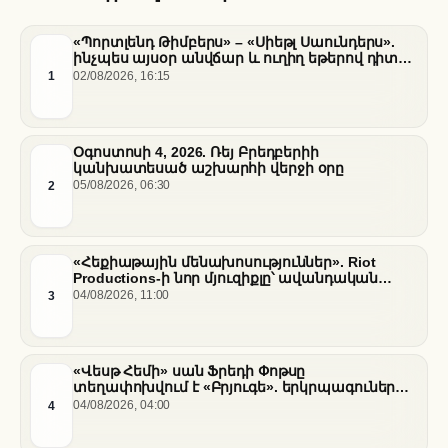
«Պորտլենդ Թիմբերս» – «Սիեթլ Սաունդերս».
ինչպես այսօր անվճար և ուղիղ եթերով դիտել
հանդիպումը
1
02/08/2026, 16:15
Օգոստոսի 4, 2026. Ռեյ Բրեդբերիի
կանխատեսած աշխարհի վերջի օրը
2
05/08/2026, 06:30
«Հեքիաթային մենախոսություններ». Riot
Productions-ի նոր մյուզիքլը՝ ավանդական
պատմությունների նոր վերաիմաստավորում
3
04/08/2026, 11:00
«Վեսթ Հեմի» սան Ֆրեդի Փոթսը
տեղափոխվում է «Բրյուգե». երկրպագուների
դժգոհությունը և ակումբի ռազմավարությունը
4
04/08/2026, 04:00