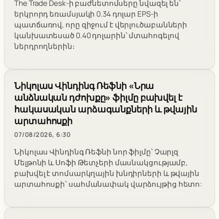
The Trade Desk-ի բաժնետոմսերը նվազել են՝
երկրորդ եռամսյակի 0.34 դոլար EPS-ի
պատճառով, որը զիջում է վերլուծաբանների
կանխատեսած 0.40 դոլարին՝ մտահոգելով
ներդրողներին։
Նիկոլաս Վինդինգ Ռեֆնի «Նրա
անձնական դժոխքը» ֆիլմը բախվել է
հակասական արձագանքների և թվային
արտահոսքի
07/08/2026, 6:30
Նիկոլաս Վինդինգ Ռեֆնի նոր ֆիլմը՝ Չարլզ
Մելթոնի և Սոֆի Թետչերի մասնակցությամբ,
բախվել է տոմսարկղային խնդիրների և թվային
արտահոսքի՝ սահմանափակ վարձույթից հետո: