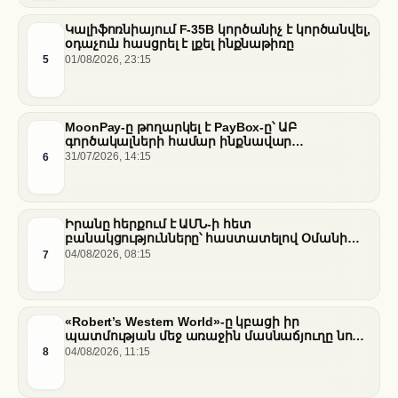
Կալիֆոռնիայում F-35B կործանիչ է կործանվել,
օդաչուն հասցրել է լքել ինքնաթիռը
5
01/08/2026, 23:15
MoonPay-ը թողարկել է PayBox-ը՝ ԱԲ
գործակալների համար ինքնավար
ֆինանսական գործարքներ ապահովելու
6
31/07/2026, 14:15
նպատակով
Իրանը հերքում է ԱՄՆ-ի հետ
բանակցությունները՝ հաստատելով Օմանի
միջնորդությամբ քննարկումները Հորմուզի
7
04/08/2026, 08:15
նեղուցի վերաբերյալ
«Robert’s Western World»-ը կբացի իր
պատմության մեջ առաջին մասնաճյուղը նոր
«Nissan Stadium» մարզադաշտում
8
04/08/2026, 11:15