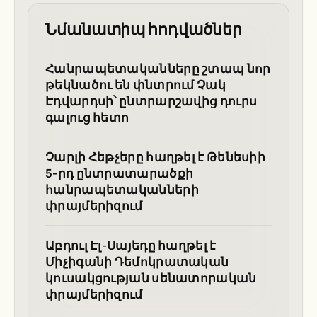
Նմանատիպ հոդվածներ
Հանրապետականները շտապ նոր
թեկնածու են փնտրում Չակ
Էդվարդսի՝ ընտրարշավից դուրս
գալուց հետո
Չարլի Հեթչերը հաղթել է Թենեսիի
5-րդ ընտրատարածքի
հանրապետականների
փրայմերիզում
Աբդուլ Էլ-Սայեդը հաղթել է
Միչիգանի Դեմոկրատական
կուսակցության սենատորական
փրայմերիզում