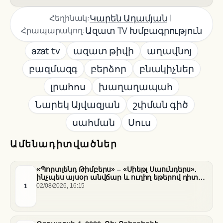
|
Կարեն Ադամյան
Հեղինակ:
Ազատ TV Խմբագրություն
Հրապարակող:
azat tv
ազատ թիվի
աղավնոյ
բազմազգ
բերձոր
բնակիչներ
լրահոս
խաղաղապահ
Նարեկ Այվազյան
շփման գիծ
սահման
Սուս
Ամենադիտվածներ
«Պորտլենդ Թիմբերս» – «Սիեթլ Սաունդերս».
ինչպես այսօր անվճար և ուղիղ եթերով դիտել
հանդիպումը
1
02/08/2026, 16:15