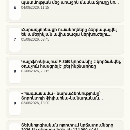
պատմության մեջ առաջին մասնաճյուղը նոր
«Nissan Stadium» մարզադաշտում
6
04/08/2026, 11:15
Հարավկորեացի ուսանողները ձերբակալվել
են ամերիկյան ավիաբազա ներխուժելու
համար
7
05/08/2026, 08:45
Կալիֆոռնիայում F-35B կործանիչ է կործանվել,
օդաչուն հասցրել է լքել ինքնաթիռը
8
01/08/2026, 23:15
«Պագսասամա» նախաձեռնությունը՝
Տորոնտոյի ֆիլիպինա-կանադական
արվեստագետների համար
9
03/08/2026, 18:00
Տեխնոլոգիական ոլորտում կրճատումները
2026-ին գերազանցել են 124,000-ը՝ AI