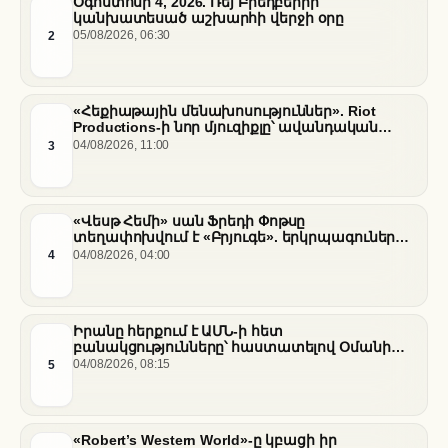
Օգոստոսի 4, 2026. Ռեյ Բրեդբերիի
կանխատեսած աշխարհի վերջի օրը
2
05/08/2026, 06:30
«Հեքիաթային մենախոսություններ». Riot
Productions-ի նոր մյուզիքլը՝ ավանդական
պատմությունների նոր վերաիմաստավորում
3
04/08/2026, 11:00
«Վեսթ Հեմի» սան Ֆրեդի Փոթսը
տեղափոխվում է «Բրյուգե». երկրպագուների
դժգոհությունը և ակումբի ռազմավարությունը
4
04/08/2026, 04:00
Իրանը հերքում է ԱՄՆ-ի հետ
բանակցությունները՝ հաստատելով Օմանի
միջնորդությամբ քննարկումները Հորմուզի
5
04/08/2026, 08:15
նեղուցի վերաբերյալ
«Robert’s Western World»-ը կբացի իր