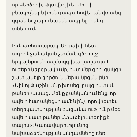
որ Բերձորի, Աղավնոյի եւ Սուսի
բնակիչներն իրենց ապահով եւ անվտանգ
զգան եւ շարունակեն ապրել իրենց
տներում:
Իսկ առհասարակ, Արցախի հետ
ադրբեջանական շփման գծի ողջ
երկայնքում բազմազգ խաղաղապահ
ուժերի ներգրավումը, ըստ մեր զրուցակցի,
շատ ավելի գործուն մեխանիզմ կլինի.
«Նիկոլ Փաշինյանը խոսեց, բայց հստակ
բաներ չասաց: Մենք ցանկանում ենք, որ
ավելի հստակեցվի ամեն ինչ, որովհետեւ
տեղեկատվության բացակայությունը մեզ
ավելի վատ բաներ մտածելու տեղիք է
տալիս»: Կառավարությունից
նախաձեռնության անդամները դեռ