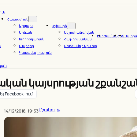
ուն
Հայաստան
Արցախ
Աշխարհ
Երևան
Եվրահանգրվան
Էկո
Ժամանց
ՏՏ
Սպոր
Խորհրդարան
Հայ-ռուսական
ն
Մարզեր
Մերձավոր Արևելք
Կառավարություն
ուն
կան կայսրության շքանշան
լ Facebook-ում
Մշակույթ
14/12/2018, 19:53