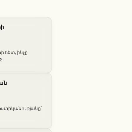
րի
 հետ, ինչը
ջ։
քան
 ոստիկանությանը՝