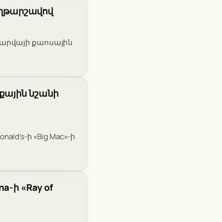
հաղթարշավով
վ Ֆարվայի քաոսային
քային նշանի
ld’s-ի «Big Mac»-ի
a-ի «Ray of