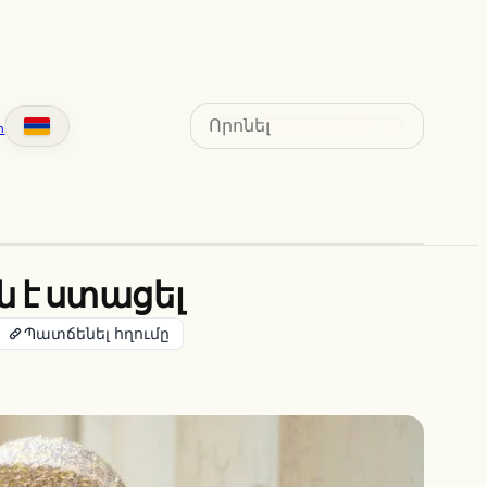
Search
տ
 է ստացել
Պատճենել հղումը