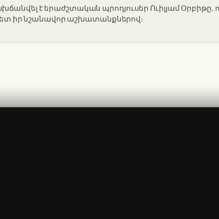
խճանվել է երաժշտական պրոդյուսեր Ուիլյամ Օրբիթը, ո
-ի հետ իր նշանավոր աշխատանքներով։