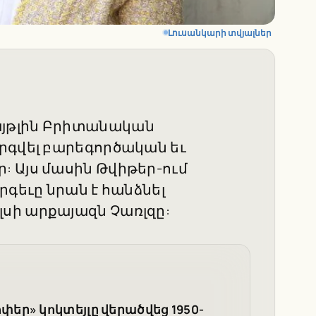
Լուսանկարի տվյալներ
յթլին Բրիտանական
րգվել բարեգործական եւ
 Այս մասին Թվիթեր-ում
րգեւը նրան է հանձնել
սի արքայազն Չառլզը:
եր» կոկտեյլը վերածվեց 1950-