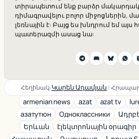
տիրապետում ենք բարձր մակարդա
դիմագրավելու բոլոր միջոցներին, մ
լեռնային է: Բայց ես խնդրում եմ այս
պատերազմի ասաց նա:
|
Կարեն Ադամյան
Հեղինակ:
Հրապար
armenian news
azat
azat tv
lur
азатутюн
Одноклассники
Ադրբ
Երևան
էլեկտրոնային օրագիր
Հայաստան
Ղարաբաղ
Նորատ Տ