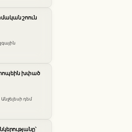
ատմական շոուն
ազգային
դ րոպեին խփած
Անջելեսի դեմ
կերությանը՝