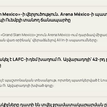
 Mexico»-ի վերլուծություն․ Arena México-ի պ
եպի Ուեմբլի տանող ճանապարհը
rand Slam Mexico» շոուն Arena México-ում դարձավ միջ
 վառ օրինակ՝ վերաձևելով All In-ի սպասումները։
ել է LAFC-ի դեմ խաղում Ռ. Ալվարադոյի՝ 42-ր
ը
 է պաշտոնական տեսանյութ, որտեղ պատկերված է Լոս 
 Ռ. Ալվարադոյի խփած գոլը։
ակիչները դատի են տվել ջրամատակարարման ըն