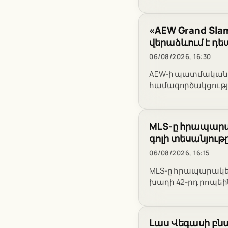
«AEW Grand Slam
վերաձևում է դ
06/08/2026, 16:30
AEW-ի պատմական «G
համագործակցության
MLS-ը հրապարակ
գոլի տեսանյութ
06/08/2026, 16:15
MLS-ը հրապարակել
խաղի 42-րդ րոպեին
Լաս Վեգասի բն