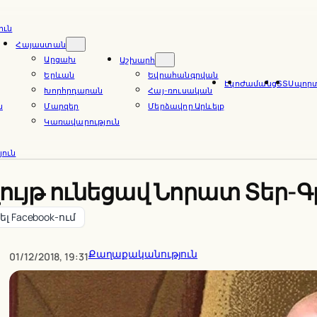
ուն
Հայաստան
Արցախ
Աշխարհ
Երևան
Եվրահանգրվան
Էկո
Ժամանց
ՏՏ
Սպոր
Խորհրդարան
Հայ-ռուսական
ն
Մարզեր
Մերձավոր Արևելք
Կառավարություն
ուն
լույթ ունեցավ Նորատ Տեր-
լ Facebook-ում
Քաղաքականություն
01/12/2018, 19:31