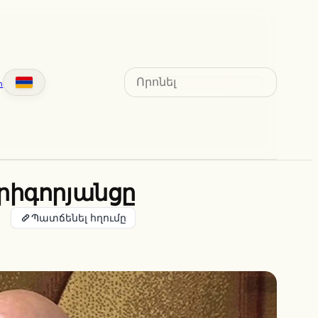
Search
տ
Գրիգորյանցը
Պատճենել հղումը