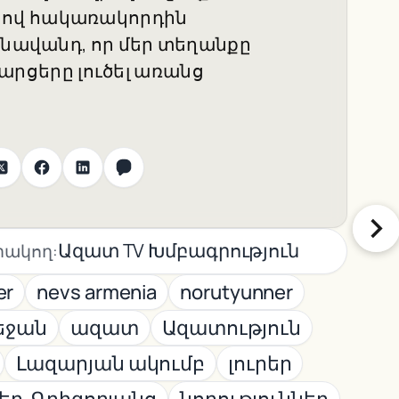
կով հակառակորդին
անավանդ, որ մեր տեղանքը
 հարցերը լուծել առանց
Ազատ TV Խմբագրություն
ակող:
er
nevs armenia
norutyunner
եջան
ազատ
Ազատություն
Լազարյան ակումբ
լուրեր
եր-Գրիգորյանց
նորություններ