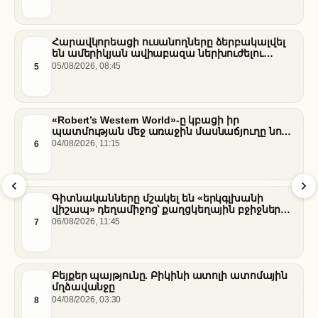
Հարավկորեացի ուսանողները ձերբակալվել
են ամերիկյան ավիաբազա ներխուժելու
համար
5
05/08/2026, 08:45
«Robert’s Western World»-ը կբացի իր
պատմության մեջ առաջին մասնաճյուղը նոր
«Nissan Stadium» մարզադաշտում
6
04/08/2026, 11:15
Գիտնականները մշակել են «երկգլխանի
վիշապ» դեղամիջոց՝ քաղցկեղային բջիջները
սովամահ անելու համար
7
06/08/2026, 11:45
Բեյքեր պայթյունը. Բիկինի ատոլի ատոմային
մղձավանջը
8
04/08/2026, 03:30