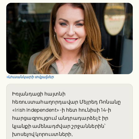
Լուսանկարի տվյալներ
Իռլանդացի հայտնի
հեռուստահաղորդավար Մեյրեդ Ռոնանը
«Irish Independent»-ի հետ հունիսի 14-ի
հարցազրույցում անդրադարձել է իր
կյանքի ամենադժվար շրջաններին՝
խոսելով կորուստների,