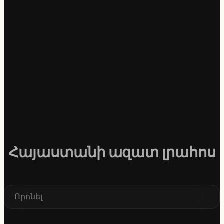
Հայաստանի ազատ լրահոս
S
e
a
r