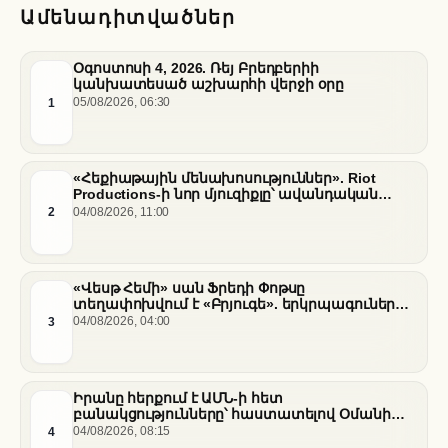
Ամենադիտվածներ
Օգոստոսի 4, 2026. Ռեյ Բրեդբերիի
կանխատեսած աշխարհի վերջի օրը
1
05/08/2026, 06:30
«Հեքիաթային մենախոսություններ». Riot
Productions-ի նոր մյուզիքլը՝ ավանդական
պատմությունների նոր վերաիմաստավորում
2
04/08/2026, 11:00
«Վեսթ Հեմի» սան Ֆրեդի Փոթսը
տեղափոխվում է «Բրյուգե». երկրպագուների
դժգոհությունը և ակումբի ռազմավարությունը
3
04/08/2026, 04:00
Իրանը հերքում է ԱՄՆ-ի հետ
բանակցությունները՝ հաստատելով Օմանի
միջնորդությամբ քննարկումները Հորմուզի
4
04/08/2026, 08:15
նեղուցի վերաբերյալ