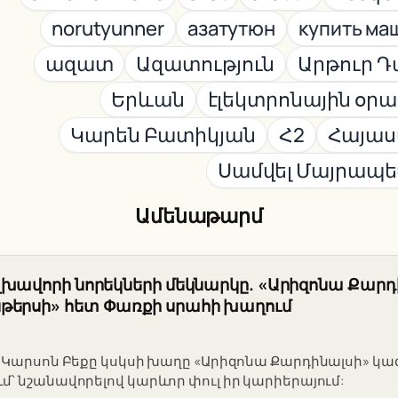
norutyunner
азатутюн
купить ма
ազատ
Ազատություն
Արթուր Դ
Երևան
էլեկտրոնային օր
Կարեն Բատիկյան
Հ2
Հայա
Սամվել Մայրապ
Ամենաթարմ
լխավորի նորեկների մեկնարկը. «Արիզոնա Քարդ
թերսի» հետ Փառքի սրահի խաղում
 Կարսոն Բեքը կսկսի խաղը «Արիզոնա Քարդինալսի» կազ
՝ նշանավորելով կարևոր փուլ իր կարիերայում: