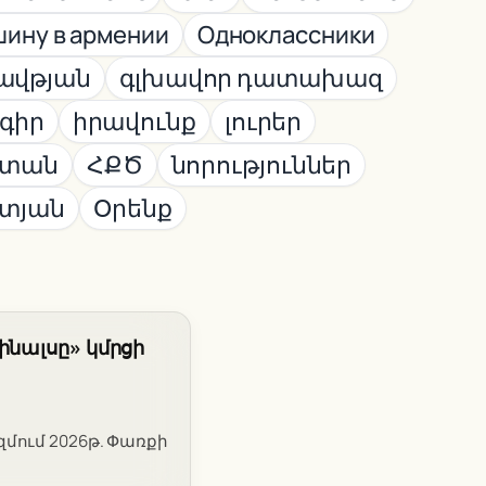
шину в армении
Одноклассники
ավթյան
գլխավոր դատախազ
ագիր
իրավունք
լուրեր
ստան
ՀՔԾ
նորություններ
ետյան
Օրենք
ինալսը» կմրցի
մում 2026թ. Փառքի