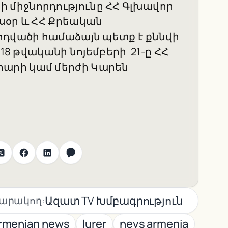
միջնորդությունը ՀՀ Գլխավոր
սօր և ՀՀ Քրեական
ոդվածի համաձայն պետք է քննվի
018 թվականի նոյեմբերի 21-ը ՀՀ
արի կամ մերժի Կարեն
Ազատ TV Խմբագրություն
արակող:
rmenian news
lurer
nevs armenia