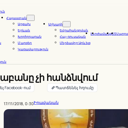
ուն
Հայաստան
Արցախ
Աշխարհ
Երևան
Եվրահանգրվան
Էկո
Ժամանց
ՏՏ
Սպոր
Խորհրդարան
Հայ-ռուսական
ն
Մարզեր
Մերձավոր Արևելք
Կառավարություն
ուն
բանը չի հանձնվում
լ Facebook-ում
Պատճենել հղումը
Իրավական
17/11/2018, 0:30