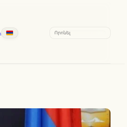
Search
տ