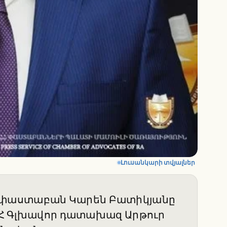
Լուսանկարի տվյալներ
 փաստաբան Կարեն Բատիկյանը
լ ՀՀ Գլխավոր դատախազ Արթուր