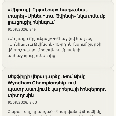
«Միլուոքի Բրյուերսը» հաղթանակ է
տարել «Մինեսոտա Թվինսի» նկատմամբ
լրացուցիչ ինինգում
10/08/2026, 5:15
«Միլուոքի Բրյուերսը» 4-3 հաշվով հաղթեց
«Մինեսոտա Թվինսին» 10-րդ ինինգում՝ շարքի
վճռորշ խաղում օգտվելով մրցակցի
անհաջողություններից։
Սեջֆիլդի վերադարձը. Թոմ Քիմը
Wyndham Championship-ում
պատրաստվում է կարիերայի հինգերորդ
տիտղոսին
10/08/2026, 5:00
Շաբաթ օրը գրանցած 63 հարվածով Թոմ Քիմը