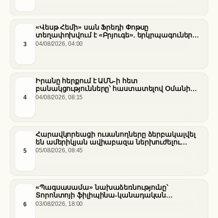
«Վեսթ Հեմի» սան Ֆրեդի Փոթսը
տեղափոխվում է «Բրյուգե». երկրպագուների
դժգոհությունը և ակումբի ռազմավարությունը
3
04/08/2026, 04:00
Իրանը հերքում է ԱՄՆ-ի հետ
բանակցությունները՝ հաստատելով Օմանի
միջնորդությամբ քննարկումները Հորմուզի
4
04/08/2026, 08:15
նեղուցի վերաբերյալ
Հարավկորեացի ուսանողները ձերբակալվել
են ամերիկյան ավիաբազա ներխուժելու
համար
5
05/08/2026, 08:45
«Պագսասամա» նախաձեռնությունը՝
Տորոնտոյի ֆիլիպինա-կանադական
արվեստագետների համար
6
03/08/2026, 18:00