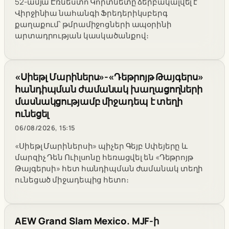
52-ամյա Էռնեստո Կորտնետը ձերբակալվել է
Վիրջինիա նահանգի Ֆրեդերիկսբերգ
քաղաքում՝ թմրամիջոցների ապօրինի
արտադրության կասկածանքով։
«Սիեթլ Մարիներս»-«Դեթրոյթ Թայգերս»
հանդիպման ժամանակ խաղացողների
մասնակցությամբ միջադեպ է տեղի
ունեցել
06/08/2026, 15:15
«Սիեթլ Մարիներսի» պիչեր Գեյբ Սփեյերը և
մարզիչ Դեն Ուիլսոնը հեռացվել են «Դեթրոյթ
Թայգերսի» հետ հանդիպման ժամանակ տեղի
ունեցած միջադեպից հետո։
AEW Grand Slam Mexico. MJF-ի