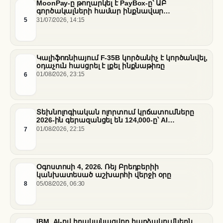
MoonPay-ը թողարկել է PayBox-ը՝ ԱԲ
գործակալների համար ինքնավար
ֆինանսական գործարքներ ապահովելու
5
31/07/2026, 14:15
նպատակով
Կալիֆոռնիայում F-35B կործանիչ է կործանվել,
օդաչուն հասցրել է լքել ինքնաթիռը
6
01/08/2026, 23:15
Տեխնոլոգիական ոլորտում կրճատումները
2026-ին գերազանցել են 124,000-ը՝ AI
ենթակառուցվածքների վերաբաշխման ֆոնին
7
01/08/2026, 22:15
Օգոստոսի 4, 2026. Ռեյ Բրեդբերիի
կանխատեսած աշխարհի վերջի օրը
8
05/08/2026, 06:30
IBM. AI-ով իրականացվող հարձակումներն