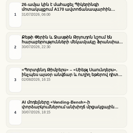
26-ամյա կին է մահացել Պիկերինգի
մոտակայքում A170 ավտոճանապարհին
տեղի ունեցած վթարի հետևանքով
1
31/07/2026, 06:00
Քեթի Փերին և Ջասթին Թրյուդոն նշում են
հարաբերությունների մեկամյակը Ֆրանսիայի
հարավում
2
30/07/2026, 22:30
«Պորտլենդ Թիմբերս» – «Սիեթլ Սաունդերս».
ինչպես այսօր անվճար և ուղիղ եթերով դիտել
հանդիպումը
3
02/08/2026, 16:15
AI մոդելները «Vending-Bench»-ի
փորձարկումներում անխիղճ մրցակցային
վարքագիծ են դրսևորել
4
30/07/2026, 18:15