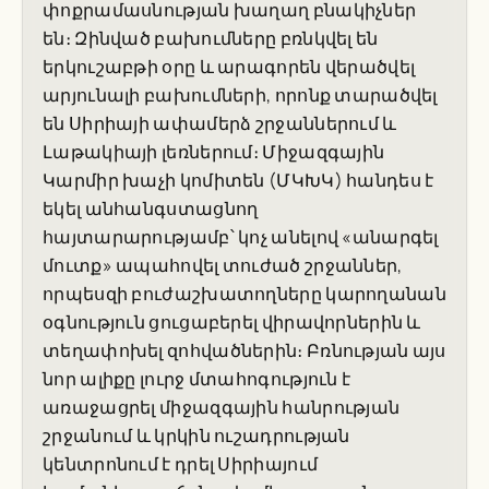
փոքրամասնության խաղաղ բնակիչներ
են։ Զինված բախումները բռնկվել են
երկուշաբթի օրը և արագորեն վերածվել
արյունալի բախումների, որոնք տարածվել
են Սիրիայի ափամերձ շրջաններում և
Լաթակիայի լեռներում։ Միջազգային
Կարմիր խաչի կոմիտեն (ՄԿԽԿ) հանդես է
եկել անհանգստացնող
հայտարարությամբ՝ կոչ անելով «անարգել
մուտք» ապահովել տուժած շրջաններ,
որպեսզի բուժաշխատողները կարողանան
օգնություն ցուցաբերել վիրավորներին և
տեղափոխել զոհվածներին։ Բռնության այս
նոր ալիքը լուրջ մտահոգություն է
առաջացրել միջազգային հանրության
շրջանում և կրկին ուշադրության
կենտրոնում է դրել Սիրիայում