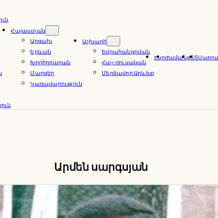
ուն
Հայաստան
Արցախ
Աշխարհ
Երևան
Եվրահանգրվան
Էկո
Ժամանց
ՏՏ
Սպոր
Խորհրդարան
Հայ-ռուսական
ն
Մարզեր
Մերձավոր Արևելք
Կառավարություն
ուն
Արմեն սարգսյան