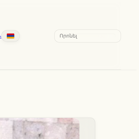
Search
տ