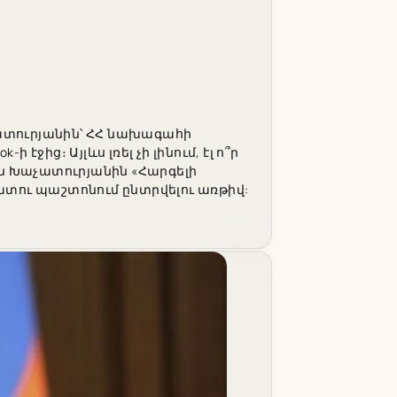
ատուրյանին՝ ՀՀ նախագահի
ջից։ Այլևս լռել չի լինում, էլ ո՞ր
ն Խաչատուրյանին «Հարգելի
ու պաշտոնում ընտրվելու առթիվ: