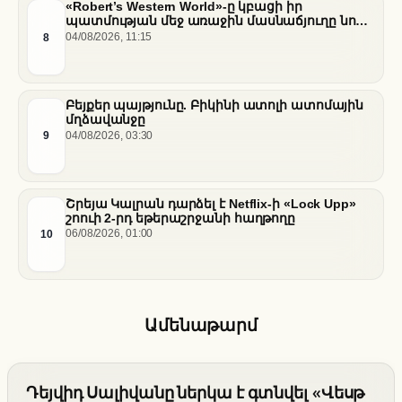
«Robert’s Western World»-ը կբացի իր
պատմության մեջ առաջին մասնաճյուղը նոր
«Nissan Stadium» մարզադաշտում
8
04/08/2026, 11:15
Բեյքեր պայթյունը. Բիկինի ատոլի ատոմային
մղձավանջը
9
04/08/2026, 03:30
Շրեյա Կալրան դարձել է Netflix-ի «Lock Upp»
շոուի 2-րդ եթերաշրջանի հաղթողը
10
06/08/2026, 01:00
Ամենաթարմ
Դեյվիդ Սալիվանը ներկա է գտնվել «Վեսթ