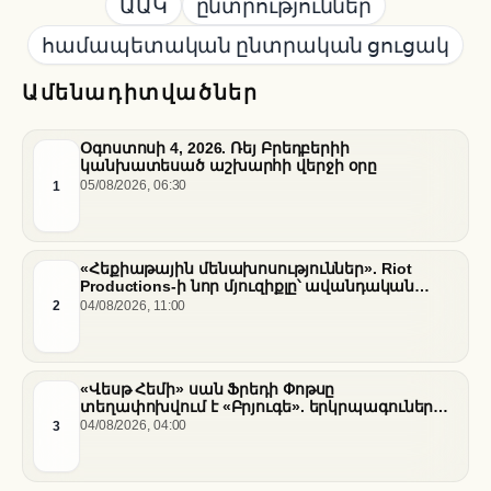
ԱԱԿ
ընտրություններ
համապետական ընտրական ցուցակ
Ամենադիտվածներ
Օգոստոսի 4, 2026. Ռեյ Բրեդբերիի
կանխատեսած աշխարհի վերջի օրը
1
05/08/2026, 06:30
«Հեքիաթային մենախոսություններ». Riot
Productions-ի նոր մյուզիքլը՝ ավանդական
պատմությունների նոր վերաիմաստավորում
2
04/08/2026, 11:00
«Վեսթ Հեմի» սան Ֆրեդի Փոթսը
տեղափոխվում է «Բրյուգե». երկրպագուների
դժգոհությունը և ակումբի ռազմավարությունը
3
04/08/2026, 04:00