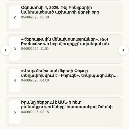
Օգոստոսի 4, 2026. Ռեյ Բրեդբերիի
կանխատեսած աշխարհի վերջի օրը
2
05/08/2026, 06:30
«Հեքիաթային մենախոսություններ». Riot
Productions-ի նոր մյուզիքլը՝ ավանդական
պատմությունների նոր վերաիմաստավորում
3
04/08/2026, 11:00
«Վեսթ Հեմի» սան Ֆրեդի Փոթսը
տեղափոխվում է «Բրյուգե». երկրպագուների
դժգոհությունը և ակումբի ռազմավարությունը
4
04/08/2026, 04:00
Իրանը հերքում է ԱՄՆ-ի հետ
բանակցությունները՝ հաստատելով Օմանի
միջնորդությամբ քննարկումները Հորմուզի
5
04/08/2026, 08:15
նեղուցի վերաբերյալ