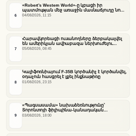
«Robert’s Western World»-ը կբացի իր
պատմության մեջ առաջին մասնաճյուղը նոր
«Nissan Stadium» մարզադաշտում
6
04/08/2026, 11:15
Հարավկորեացի ուսանողները ձերբակալվել
են ամերիկյան ավիաբազա ներխուժելու
համար
7
05/08/2026, 08:45
Կալիֆոռնիայում F-35B կործանիչ է կործանվել,
օդաչուն հասցրել է լքել ինքնաթիռը
8
01/08/2026, 23:15
«Պագսասամա» նախաձեռնությունը՝
Տորոնտոյի ֆիլիպինա-կանադական
արվեստագետների համար
9
03/08/2026, 18:00