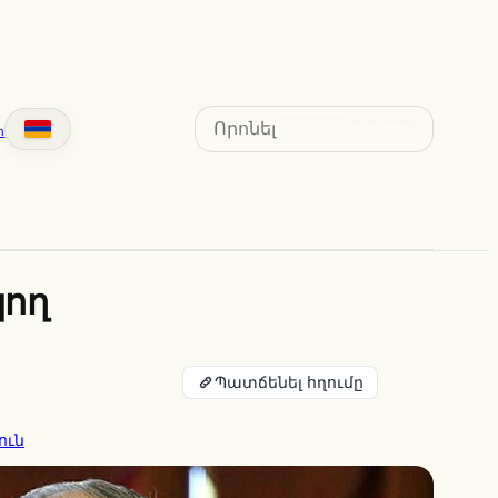
Search
տ
կող
Պատճենել հղումը
ուն