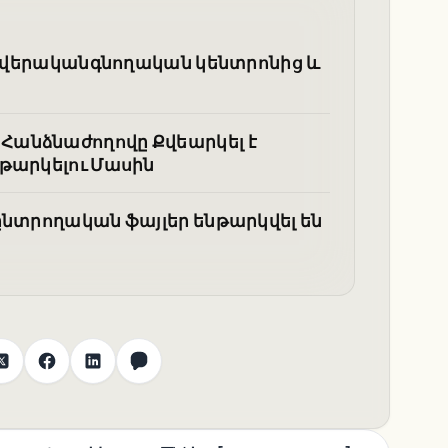
ել վերականգնողական կենտրոնից և
Հանձնաժողովը Քվեարկել է
նթարկելու Մասին
ընտրողական ֆայլեր ենթարկվել են