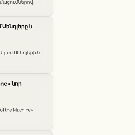
րմացումներով։
 Սենդլերը և
 Ադամ Սենդլերի և
ine» նոր
f the Machine»