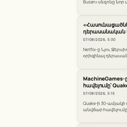
Busan» սեզոնը նո
«Հասունացածներ
դերասանական կա
07/08/2026, 5:30
Netflix-ը Նյու Ջե
օրիգինալ դերասա
MachineGames-ը 
հավելումը՝ Qua
07/08/2026, 5:15
Quake-ի 30-ամյակի ա
անվճար հավելումը՝