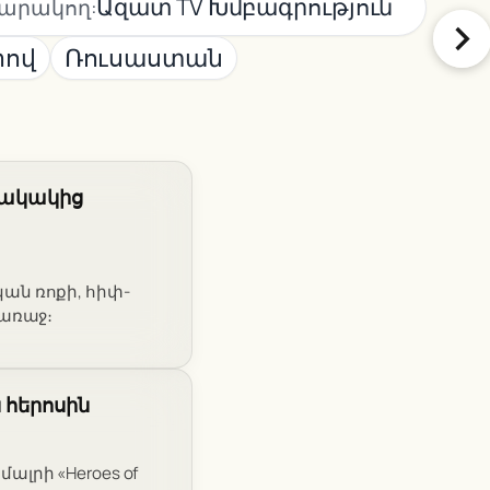
Ազատ TV Խմբագրություն
արակող:
րով
Ռուսաստան
նակակից
կան ռոքի, հիփ-
 առաջ։
 հերոսին
մալրի «Heroes of