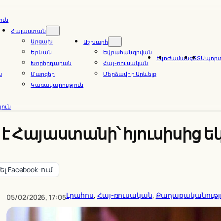
ուն
Հայաստան
Արցախ
Աշխարհ
Երևան
Եվրահանգրվան
Էկո
Ժամանց
ՏՏ
Սպոր
Խորհրդարան
Հայ-ռուսական
ն
Մարզեր
Մերձավոր Արևելք
Կառավարություն
ուն
է Հայաստանի՝ հյուսիսից ե
լ Facebook-ում
Լրահոս
, 
Հայ-ռուսական
, 
Քաղաքականությ
05/02/2026, 17:05