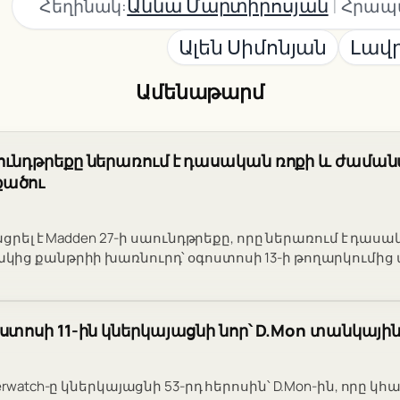
|
Աննա Մարտիրոսյան
Հեղինակ:
Հրապ
Ալեն Սիմոնյան
Լավ
Ամենաթարմ
աունդթրեքը ներառում է դասական ռոքի և ժամա
քածու
ացրել է Madden 27-ի սաունդթրեքը, որը ներառում է դասա
ից քանթրիի խառնուրդ՝ օգոստոսի 13-ի թողարկումից
ոստոսի 11-ին կներկայացնի նոր՝ D.Mon տանկային
rwatch-ը կներկայացնի 53-րդ հերոսին՝ D.Mon-ին, որը կհա