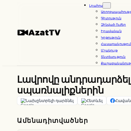
Skip
Լրահոս
Առողջապահությ
to
Գիտություն
content
Զինված Ուժեր
Իրավական
Կրթություն
Հասարակությու
Մշակույթ
Տնտեսություն
Քաղաքականությ
Լավրովը անդրադարձել 
սպառնալիքներին
Նախընտրելի դարձնել
Հետևել
Հավանե
Ամենադիտվածներ