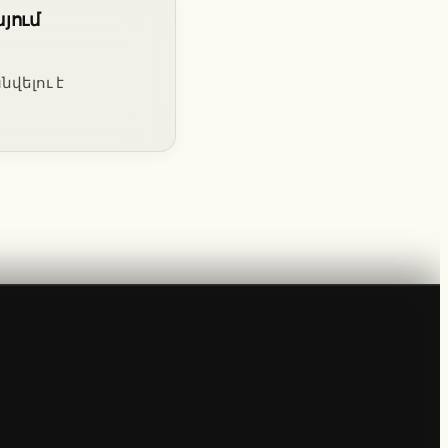
յում
նվելու է