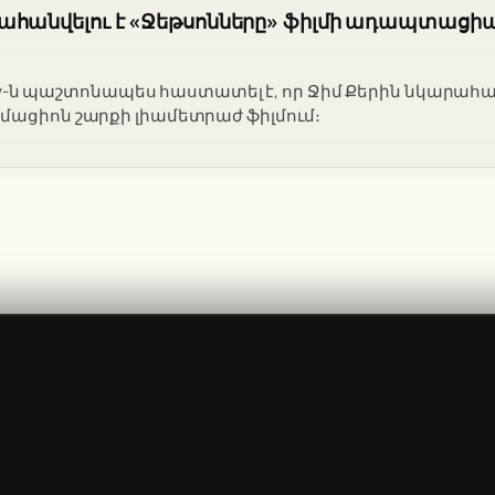
րահանվելու է «Ջեթսոնները» ֆիլմի ադապտացիա
overy-ն պաշտոնապես հաստատել է, որ Ջիմ Քերին նկարահա
մացիոն շարքի լիամետրաժ ֆիլմում։