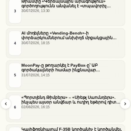
Թրամփը «Գերձայնային արագություն»
գործողությունն անվանել է «տպավորիչ
հաջողություն» Սենատում Ֆաուչիի լսումների
3
30/07/2026, 13:30
ֆոնին
AI մոդելները «Vending-Bench»-ի
փորձարկումներում անխիղճ մրցակցային
վարքագիծ են դրսևորել
4
30/07/2026, 18:15
MoonPay-ը թողարկել է PayBox-ը՝ ԱԲ
գործակալների համար ինքնավար
ֆինանսական գործարքներ ապահովելու
5
31/07/2026, 14:15
նպատակով
«Պորտլենդ Թիմբերս» – «Սիեթլ Սաունդերս».
ինչպես այսօր անվճար և ուղիղ եթերով դիտել
հանդիպումը
6
02/08/2026, 16:15
Կալիֆոռնիայում F-35B կործանիչ է կործանվել,