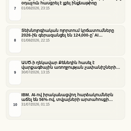
օդաչուն հասցրել է լքել ինքնաթիռը
7
01/08/2026, 23:15
Տեխնոլոգիական ոլորտում կրճատումները
2026-ին գերազանցել են 124,000-ը՝ AI
ենթակառուցվածքների վերաբաշխման ֆոնին
8
01/08/2026, 22:15
ԱՍԾ-ի ղեկավար Քենեդին հասել է
վարքագծային առողջության չափանիշների
բարելավման շուրջ ազգային
9
30/07/2026, 13:15
համաձայնության
IBM. AI-ով իրականացվող հարձակումներն
աճել են 56%-ով, տվյալների արտահոսքի
ծախսերը հասել են ռեկորդային մակարդակի
10
31/07/2026, 01:15