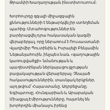
Թրամփի Խաղաղության ինստիտուտում։
Խորհուրդը զգալի միջազգային
քննությունների է ենթարկվել իր ստեղծման
պահից։ Մտահոգություններ են
բարձրացվել դրա հակասական կազմի
վերաբերյալ, որը ներառում է Ռուսաստանի
Վլադիմիր Պուտինին և Իսրայելի Բենյամին
Նեթանյահուին, ինչպես նաև «գաղութային
կառուցվածքի» նմանության և
պաղեստինյան ներկայացուցչության
բացակայության վերաբերյալ։ Չնայած
հակասություններին, տասնյակ երկրներ,
այդ թվում՝ Հայաստանը, Ադրբեջանը,
Եգիպտոսը, Հունգարիան և Արաբական
Միացյալ Էմիրությունները, հայտնել են
խորհրդին միանալու իրենց