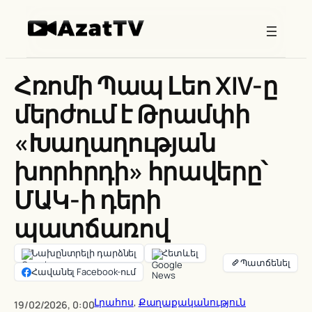
Skip
to
content
Հռոմի Պապ Լեո XIV-ը
մերժում է Թրամփի
«Խաղաղության
խորհրդի» հրավերը՝
ՄԱԿ-ի դերի
պատճառով
Նախընտրելի դարձնել
Հետևել
Հավանել Facebook-ում
Լրահոս
, 
Քաղաքականություն
19/02/2026, 0:00