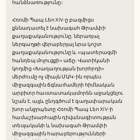
հանձնառությունը։
Հռոմի Պապ Լեո XIV-ը բազմիցս
քննադատել է նախագահ Թրամփի
քաղաքականությունը, ներառյալ
ներգաղթի վերաբերյալ նրա կոշտ
քաղաքականությունը և «պատերազմի
հանդեպ մոլուցքի» աճը։ Վատիկանի
կողմից «Խաղաղության խորհրդի»
մերժումը ոչ միայն ՄԱԿ-ին որպես
միջազգային ճգնաժամերի հիմնական
արբիտր հաստատակամորեն աջակցելու
նշան է, այլև ընդգծում է գաղափարական
խոր անջրպետը Հռոմի Պապ Լեո XIV-ի
համաշխարհային դիվանագիտության
տեսլականի և նախագահ Թրամփի
միջազգային հարաբերությունների