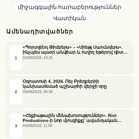
միջազգային հարաբերություններ
Վատիկան
Ամենադիտվածներ
«Պորտլենդ Թիմբերս» – «Սիեթլ Սաունդերս».
ինչպես այսօր անվճար և ուղիղ եթերով դիտել
հանդիպումը
1
02/08/2026, 16:15
Օգոստոսի 4, 2026. Ռեյ Բրեդբերիի
կանխատեսած աշխարհի վերջի օրը
2
05/08/2026, 06:30
«Հեքիաթային մենախոսություններ». Riot
Productions-ի նոր մյուզիքլը՝ ավանդական
պատմությունների նոր վերաիմաստավորում
3
04/08/2026, 11:00