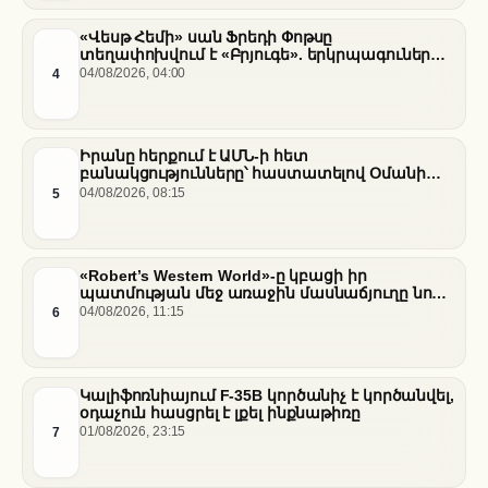
«Վեսթ Հեմի» սան Ֆրեդի Փոթսը
տեղափոխվում է «Բրյուգե». երկրպագուների
դժգոհությունը և ակումբի ռազմավարությունը
4
04/08/2026, 04:00
Իրանը հերքում է ԱՄՆ-ի հետ
բանակցությունները՝ հաստատելով Օմանի
միջնորդությամբ քննարկումները Հորմուզի
5
04/08/2026, 08:15
նեղուցի վերաբերյալ
«Robert’s Western World»-ը կբացի իր
պատմության մեջ առաջին մասնաճյուղը նոր
«Nissan Stadium» մարզադաշտում
6
04/08/2026, 11:15
Կալիֆոռնիայում F-35B կործանիչ է կործանվել,
օդաչուն հասցրել է լքել ինքնաթիռը
7
01/08/2026, 23:15