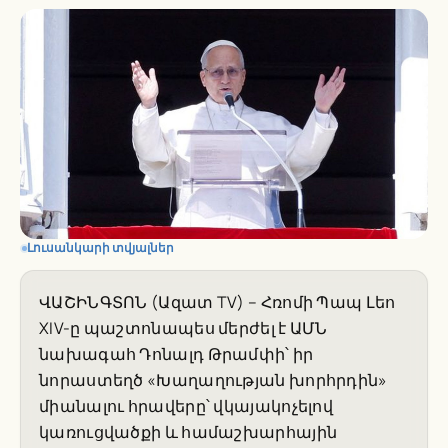
Լուսանկարի տվյալներ
ՎԱՇԻՆԳՏՈՆ (Ազատ TV) – Հռոմի Պապ Լեո
XIV-ը պաշտոնապես մերժել է ԱՄՆ
նախագահ Դոնալդ Թրամփի՝ իր
նորաստեղծ «Խաղաղության խորհրդին»
միանալու հրավերը՝ վկայակոչելով
կառուցվածքի և համաշխարհային