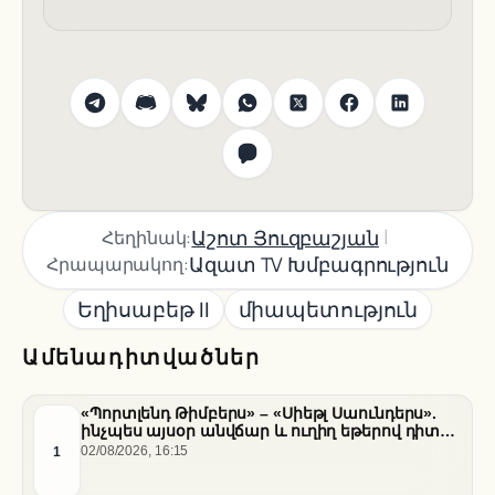
|
Աշոտ Յուզբաշյան
Հեղինակ:
Ազատ TV Խմբագրություն
Հրապարակող:
Եղիսաբեթ II
միապետություն
Ամենադիտվածներ
«Պորտլենդ Թիմբերս» – «Սիեթլ Սաունդերս».
ինչպես այսօր անվճար և ուղիղ եթերով դիտել
հանդիպումը
1
02/08/2026, 16:15