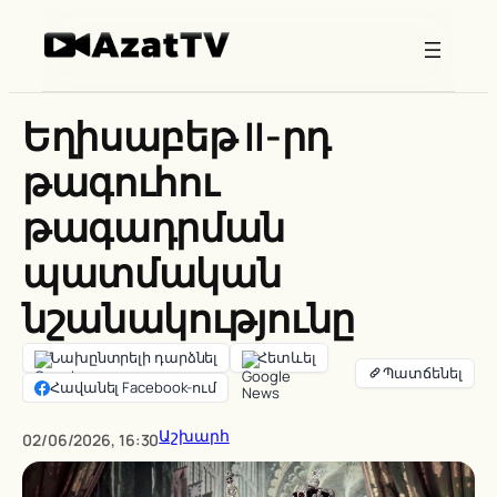
Skip
to
content
Եղիսաբեթ II-րդ
թագուհու
թագադրման
պատմական
նշանակությունը
Նախընտրելի դարձնել
Հետևել
Հավանել Facebook-ում
Աշխարհ
02/06/2026, 16:30