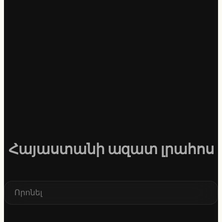
Հայաստանի ազատ լրահոս
S
e
a
r