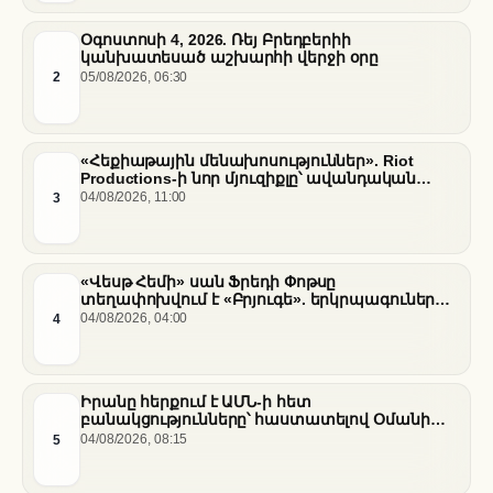
Օգոստոսի 4, 2026. Ռեյ Բրեդբերիի
կանխատեսած աշխարհի վերջի օրը
2
05/08/2026, 06:30
«Հեքիաթային մենախոսություններ». Riot
Productions-ի նոր մյուզիքլը՝ ավանդական
պատմությունների նոր վերաիմաստավորում
3
04/08/2026, 11:00
«Վեսթ Հեմի» սան Ֆրեդի Փոթսը
տեղափոխվում է «Բրյուգե». երկրպագուների
դժգոհությունը և ակումբի ռազմավարությունը
4
04/08/2026, 04:00
Իրանը հերքում է ԱՄՆ-ի հետ
բանակցությունները՝ հաստատելով Օմանի
միջնորդությամբ քննարկումները Հորմուզի
5
04/08/2026, 08:15
նեղուցի վերաբերյալ