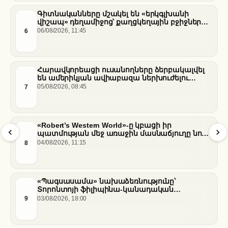
Գիտնականները մշակել են «երկգլխանի
վիշապ» դեղամիջոց՝ քաղցկեղային բջիջները
սովամահ անելու համար
6
06/08/2026, 11:45
Հարավկորեացի ուսանողները ձերբակալվել
են ամերիկյան ավիաբազա ներխուժելու
համար
7
05/08/2026, 08:45
«Robert’s Western World»-ը կբացի իր
պատմության մեջ առաջին մասնաճյուղը նոր
«Nissan Stadium» մարզադաշտում
8
04/08/2026, 11:15
«Պագսասամա» նախաձեռնությունը՝
Տորոնտոյի ֆիլիպինա-կանադական
արվեստագետների համար
9
03/08/2026, 18:00