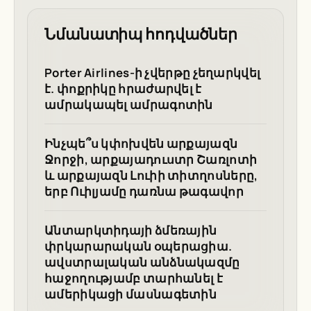
Նմանատիպ հոդվածներ
Porter Airlines-ի չվերթը չեղարկվել
է. փոքրիկը հրաժարվել է
ամրակապել ամրագոտին
Ինչպե՞ս կփոխվեն արքայազն
Ջորջի, արքայադուստր Շառլոտի
և արքայազն Լուիի տիտղոսները,
երբ Ուիլյամը դառնա թագավոր
Անտարկտիդայի ձմեռային
փրկարարական օպերացիա.
ավստրալական անձնակազմը
հաջողությամբ տարհանել է
ամերիկացի մասնագետին