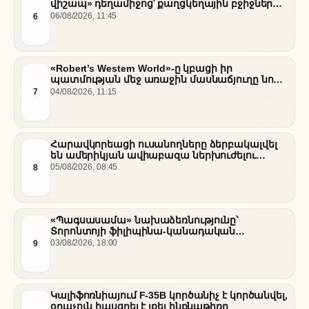
վիշապ» դեղամիջոց՝ քաղցկեղային բջիջները
սովամահ անելու համար
6
06/08/2026, 11:45
«Robert’s Western World»-ը կբացի իր
պատմության մեջ առաջին մասնաճյուղը նոր
«Nissan Stadium» մարզադաշտում
7
04/08/2026, 11:15
Հարավկորեացի ուսանողները ձերբակալվել
են ամերիկյան ավիաբազա ներխուժելու
համար
8
05/08/2026, 08:45
«Պագսասամա» նախաձեռնությունը՝
Տորոնտոյի ֆիլիպինա-կանադական
արվեստագետների համար
9
03/08/2026, 18:00
Կալիֆոռնիայում F-35B կործանիչ է կործանվել,
օդաչուն հասցրել է լքել ինքնաթիռը