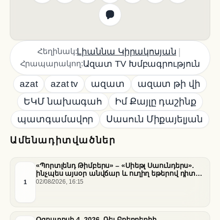
|
Լիաննա Կիրակոսյան
Հեղինակ:
Ազատ TV Խմբագրություն
Հրապարակող:
azat
azat tv
ազատ
ազատ թի վի
ԵԿՄ նախագահ
Իմ Քայլը դաշինք
պատգամավոր
Սասուն Միքայելյան
Ամենադիտվածներ
«Պորտլենդ Թիմբերս» – «Սիեթլ Սաունդերս».
ինչպես այսօր անվճար և ուղիղ եթերով դիտել
հանդիպումը
1
02/08/2026, 16:15
Օգոստոսի 4, 2026. Ռեյ Բրեդբերիի