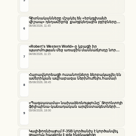
5
նեղուցի վերաբերյալ
Գիտնականները մշակել են «երկգլխանի
վիշապ» դեղամիջոց՝ քաղցկեղային բջիջները
սովամահ անելու համար
06/08/2026, 11:45
6
«Robert’s Western World»-ը կբացի իր
պատմության մեջ առաջին մասնաճյուղը նոր
«Nissan Stadium» մարզադաշտում
04/08/2026, 11:15
7
Հարավկորեացի ուսանողները ձերբակալվել են
ամերիկյան ավիաբազա ներխուժելու համար
05/08/2026, 08:45
8
«Պագսասամա» նախաձեռնությունը՝ Տորոնտոյի
ֆիլիպինա-կանադական արվեստագետների
համար
03/08/2026, 18:00
9
Կալիֆոռնիայում F-35B կործանիչ է կործանվել,
օդաչուն հասցրել է լքել ինքնաթիռը