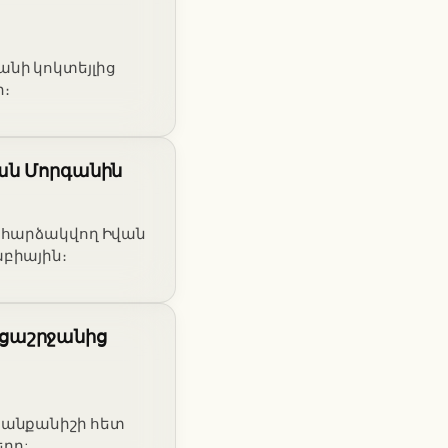
անի կոկտեյլից
։
վան Մորգանին
ա հարձակվող Իվան
աբիային։
մրցաշրջանից
ապրանքանիշի հետ
րը: