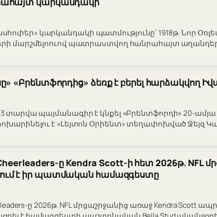
րահայտ կարկանդակի
հոփեր» կարկանդակի պատմությունը՝ 1918թ. Նոր Օռլե
ների մարշմելոուով պատրաստվող հանրահայտ աղանդեր
ը» «Բրենտֆորդից» ձեռք է բերել հարձակվող Ի
 3 տարվա պայմանագիր է կնքել «Բրենտֆորդի» 20-ամյ
փոխարինելու է «Լեյտոն Օրիենտ» տեղափոխված Ջեյզ Կ
Cheerleaders-ը Kendra Scott-ի հետ 2026թ. NFL 
ում է իր պատմական համազգեստը
erleaders-ը 2026թ. NFL մրցաշրջանից առաջ Kendra Scott 
րել է համազգեստի պաշտոնական Bella Stud ականջօղե