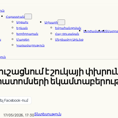
ուն
Հայաստան
Արցախ
Աշխարհ
Երևան
Եվրահանգրվան
Էկո
Ժամանց
ՏՏ
Սպոր
Խորհրդարան
Հայ-ռուսական
ն
Մարզեր
Մերձավոր Արևելք
Կառավարություն
ուն
գուշացնում է շուկայի փխրու
տատոմսերի եկամտաբերությ
լ Facebook-ում
Տնտեսություն
17/05/2026, 17:30