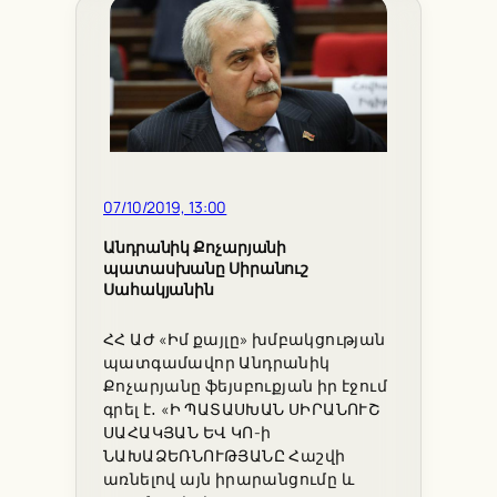
07/10/2019, 13:00
Անդրանիկ Քոչարյանի
պատասխանը Սիրանուշ
Սահակյանին
ՀՀ ԱԺ «Իմ քայլը» խմբակցության
պատգամավոր Անդրանիկ
Քոչարյանը ֆեյսբուքյան իր էջում
գրել է․ «Ի ՊԱՏԱՍԽԱՆ ՍԻՐԱՆՈՒՇ
ՍԱՀԱԿՅԱՆ ԵՎ ԿՈ-ի
ՆԱԽԱՁԵՌՆՈՒԹՅԱՆԸ Հաշվի
առնելով այն իրարանցումը և