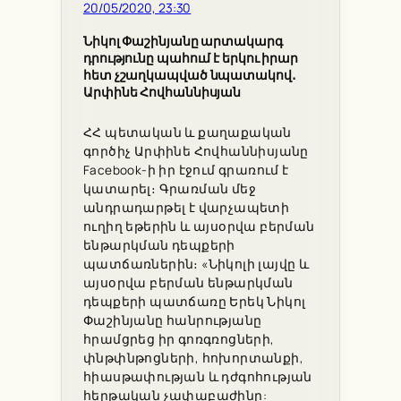
20/05/2020, 23:30
Նիկոլ Փաշինյանը արտակարգ
դրությունը պահում է երկու իրար
հետ չշաղկապված նպատակով․
Արփինե Հովհաննիսյան
ՀՀ պետական և քաղաքական
գործիչ Արփինե Հովհաննիսյանը
Facebook-ի իր էջում գրառում է
կատարել։ Գրառման մեջ
անդրադարթել է վարչապետի
ուղիղ եթերին և այսօրվա բերման
ենթարկման դեպքերի
պատճառներին։ «Նիկոլի լայվը և
այսօրվա բերման ենթարկման
դեպքերի պատճառը Երեկ Նիկոլ
Փաշինյանը հանրությանը
հրամցրեց իր գոռգռոցների,
փնթփնթոցների, հոխորտանքի,
հիասթափության և դժգոհության
հերթական չափաբաժինը: