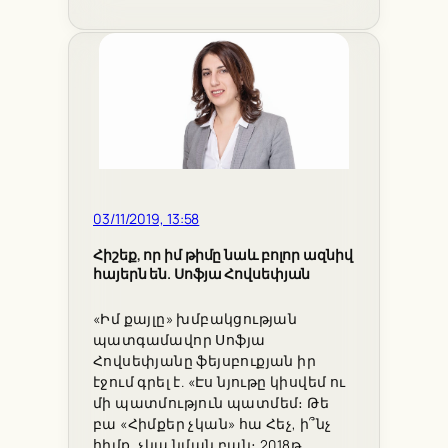
03/11/2019, 13:58
Հիշեք, որ իմ թիմը նաև բոլոր ազնիվ
հայերն են. Սոֆյա Հովսեփյան
«Իմ քայլը» խմբակցության
պատգամավոր Սոֆյա
Հովսեփյանը ֆեյսբուքյան իր
էջում գրել է. «Էս նյութը կիսվեմ ու
մի պատմություն պատմեմ։ Թե
բա «Հիմքեր չկան» հա Հեչ, ի՞նչ
հիմք, չկա նման բան։ 2018թ.