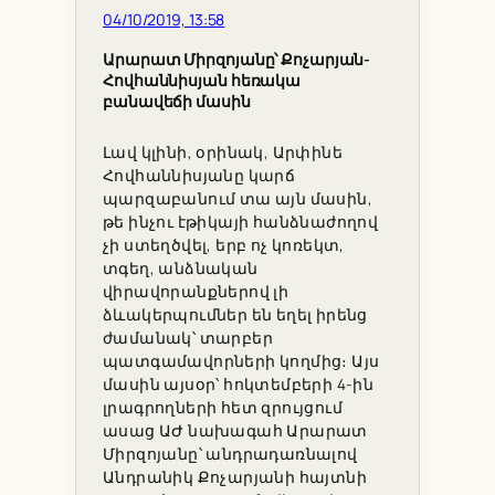
04/10/2019, 13:58
Արարատ Միրզոյանը՝ Քոչարյան-
Հովհաննիսյան հեռակա
բանավեճի մասին
Լավ կլինի, օրինակ, Արփինե
Հովհաննիսյանը կարճ
պարզաբանում տա այն մասին,
թե ինչու էթիկայի հանձնաժողով
չի ստեղծվել, երբ ոչ կոռեկտ,
տգեղ, անձնական
վիրավորանքներով լի
ձևակերպումներ են եղել իրենց
ժամանակ՝ տարբեր
պատգամավորների կողմից։ Այս
մասին այսօր՝ հոկտեմբերի 4-ին
լրագրողների հետ զրույցում
ասաց ԱԺ նախագահ Արարատ
Միրզոյանը՝ անդրադառնալով
Անդրանիկ Քոչարյանի հայտնի