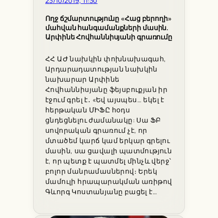
23/10/2019, 11:30
Ողջ ճշմարտությունը «Հաց բերողի»
մահվան հանգամանքների մասին.
Արփինե Հովհաննիսյանի գրառումը
ՀՀ ԱԺ նախկին փոխնախագահ,
Արդարադատության նախկին
նախարար Արփինե
Հովհաննիսյանը ֆեյսբուքյան իր
էջում գրել է․ «Եվ այսպես… եկել է
հերթական ՄԻՖԸ հօդս
ցնդեցնելու ժամանակը: Սա ՖԲ
սովորական գրառում չէ, որ
մտածեմ կարճ կամ երկար գրելու
մասին, սա ցավալի պատմություն
է, որ պետք է պատմել մինչև վերջ՝
բոլոր մանրամասներով։ Երեկ
մամուլի հրապարակման առիթով
Գևորգ Կոստանյանը բացել է…