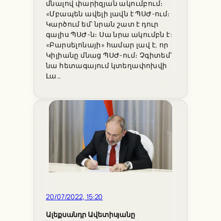
մնալով փարիզյան ակումբում։
«Մբապեն ավելի լավն է ՊՍԺ-ում։
Կարծում եմ՝ նրան շատ է դուր
գալիս ՊՍԺ-ն։ Սա նրա ակումբն է:
«Բարսելոնայի» համար լավ է, որ
Կիլիանը մնաց ՊՍԺ-ում։ Չգիտեմ՝
նա հետագայում կտեղափոխվի
Լա…
20/07/2022, 15:20
Ալեքսանդր Ավետիսյանը