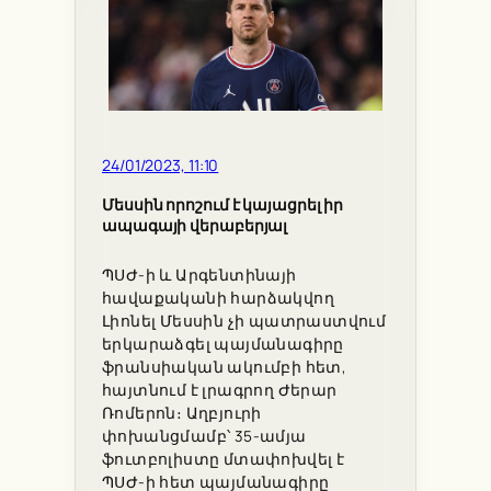
24/01/2023, 11:10
Մեսսին որոշում է կայացրել իր
ապագայի վերաբերյալ
ՊՍԺ-ի և Արգենտինայի
հավաքականի հարձակվող
Լիոնել Մեսսին չի պատրաստվում
երկարաձգել պայմանագիրը
ֆրանսիական ակումբի հետ,
հայտնում է լրագրող Ժերար
Ռոմերոն։ Աղբյուրի
փոխանցմամբ՝ 35-ամյա
ֆուտբոլիստը մտափոխվել է
ՊՍԺ-ի հետ պայմանագիրը