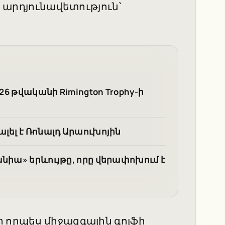
ր արդյունավետություն՝
26 թվականի Rimington Trophy-ի
լել է Ռոնալդ Արաուխոյին
նիա» երևույթը, որը վերափոխում է
ը որպես միջազգային գոլֆի