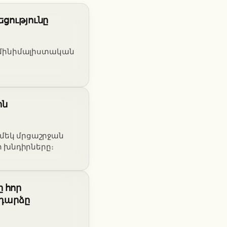
եցությունը
իս մինիմալիստական
ին
 մեկ մրցաշրջան
 խնդիրները։
 հոր
դարձը