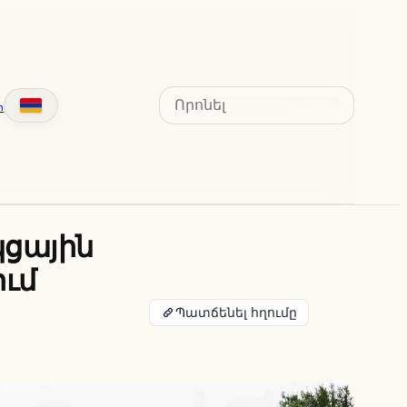
Search
տ
ցային
ում
Պատճենել հղումը