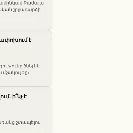
 համընկավ Քամալա
ական շրջադարձի
րափոխում է
ւթյունը ծնել են
 մշակույթը։
ւմ. ի՞նչ է
 առանց շտապելու