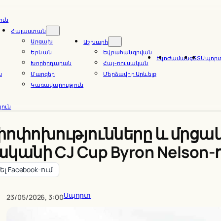
ուն
Հայաստան
Արցախ
Աշխարհ
Երևան
Եվրահանգրվան
Էկո
Ժամանց
ՏՏ
Սպոր
Խորհրդարան
Հայ-ռուսական
ն
Մարզեր
Մերձավոր Արևելք
Կառավարություն
ուն
ոխությունները և մրցակ
անի CJ Cup Byron Nelson-
լ Facebook-ում
Սպորտ
23/05/2026, 3:00