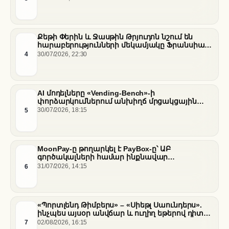
ֆոնին
Քեթի Փերին և Ջասթին Թրյուդոն նշում են
հարաբերությունների մեկամյակը Ֆրանսիայի
հարավում
4
30/07/2026, 22:30
AI մոդելները «Vending-Bench»-ի
փորձարկումներում անխիղճ մրցակցային
վարքագիծ են դրսևորել
5
30/07/2026, 18:15
MoonPay-ը թողարկել է PayBox-ը՝ ԱԲ
գործակալների համար ինքնավար
ֆինանսական գործարքներ ապահովելու
6
31/07/2026, 14:15
նպատակով
«Պորտլենդ Թիմբերս» – «Սիեթլ Սաունդերս».
ինչպես այսօր անվճար և ուղիղ եթերով դիտել
հանդիպումը
7
02/08/2026, 16:15