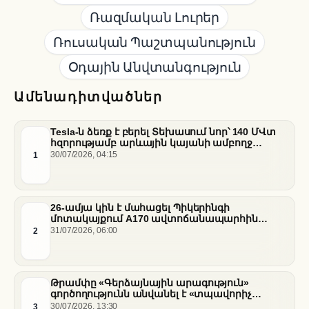
Ռազմական Լուրեր
Ռուսական Պաշտպանություն
Օդային Անվտանգություն
Ամենադիտվածներ
Tesla-ն ձեռք է բերել Տեխասում նոր՝ 140 ՄՎտ
հզորությամբ արևային կայանի ամբողջ
արտադրանքը
1
30/07/2026, 04:15
26-ամյա կին է մահացել Պիկերինգի
մոտակայքում A170 ավտոճանապարհին
տեղի ունեցած վթարի հետևանքով
2
31/07/2026, 06:00
Թրամփը «Գերձայնային արագություն»
գործողությունն անվանել է «տպավորիչ
հաջողություն» Սենատում Ֆաուչիի լսումների
3
30/07/2026, 13:30