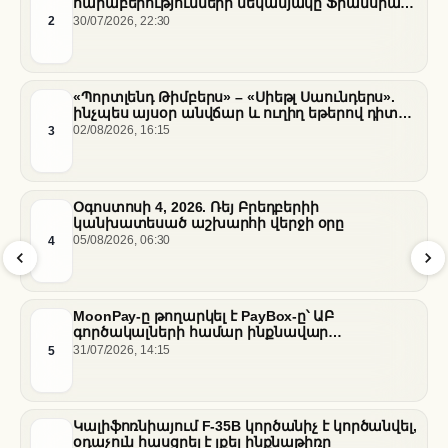
հարաբերությունների մեկամյակը Ֆրանսիայի
հարավում
2
30/07/2026, 22:30
«Պորտլենդ Թիմբերս» – «Սիեթլ Սաունդերս».
ինչպես այսօր անվճար և ուղիղ եթերով դիտել
հանդիպումը
3
02/08/2026, 16:15
Օգոստոսի 4, 2026. Ռեյ Բրեդբերիի
կանխատեսած աշխարհի վերջի օրը
4
05/08/2026, 06:30
MoonPay-ը թողարկել է PayBox-ը՝ ԱԲ
գործակալների համար ինքնավար
ֆինանսական գործարքներ ապահովելու
5
31/07/2026, 14:15
նպատակով
Կալիֆոռնիայում F-35B կործանիչ է կործանվել,
օդաչուն հասցրել է լքել ինքնաթիռը