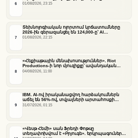
6
01/08/2026, 23:15
Տեխնոլոգիական ոլորտում կրճատումները
2026-ին գերազանցել են 124,000-ը՝ AI
ենթակառուցվածքների վերաբաշխման ֆոնին
7
01/08/2026, 22:15
«Հեքիաթային մենախոսություններ». Riot
Productions-ի նոր մյուզիքլը՝ ավանդական
պատմությունների նոր վերաիմաստավորում
8
04/08/2026, 11:00
IBM. AI-ով իրականացվող հարձակումներն
աճել են 56%-ով, տվյալների արտահոսքի
ծախսերը հասել են ռեկորդային մակարդակի
9
31/07/2026, 01:15
«Վեսթ Հեմի» սան Ֆրեդի Փոթսը
տեղափոխվում է «Բրյուգե». երկրպագուների