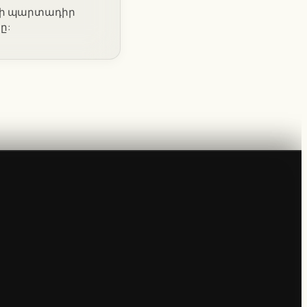
որքի պարտադիր
ը: