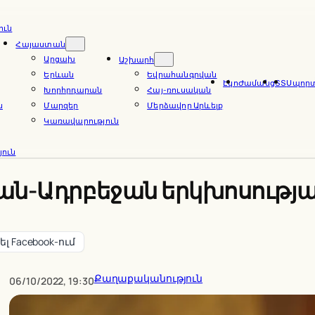
ուն
Հայաստան
Արցախ
Աշխարհ
Երևան
Եվրահանգրվան
Էկո
Ժամանց
ՏՏ
Սպոր
Խորհրդարան
Հայ-ռուսական
ն
Մարզեր
Մերձավոր Արևելք
Կառավարություն
ուն
ն-Ադրբեջան երկխոսության
լ Facebook-ում
Քաղաքականություն
06/10/2022, 19:30