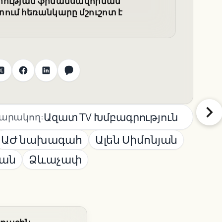
արության ֆինանսավորման
ում հեռանկարը մշուշոտ է
Ազատ TV Խմբագրություն
արակող:
ԱԺ նախագահ
Ալեն Սիմոնյան
ան
Ձևաչափ