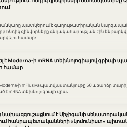
մբություն. հնդիկ զինվորների մահապատիժը 
ում
ուսանկարը պատկերում է գաղութատիրական կարգապա
երբ հնդիկ զինվորները գնդակահարության էին ենթարկվ
ժարվելու համար։
լ է Moderna-ի mRNA տեխնոլոգիայով գրիպի 
ի համար
 Moderna-ի mFlusiva պատվաստանյութը 50 և բարձր տար
ած է mRNA տեխնոլոգիայի վրա:
նը նախազգուշացնում է Միչիգանի սենատորակա
րում հանրապետականների «կոմունիստ» պիտա