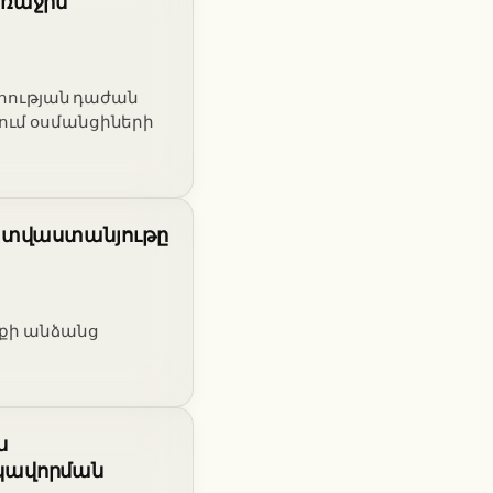
Առաջին
հության դաժան
ում օսմանցիների
պատվաստանյութը
իքի անձանց
ն
կավորման