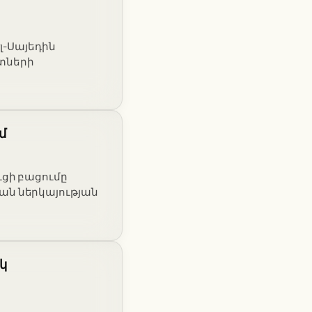
լ-Սայեդին
տների
մ
ւցի բացումը
ան ներկայության
կ