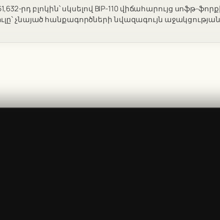
61,632-րդ բլոկին՝ սկսելով BIP-110 վիճահարույց սոֆթ-ֆ
լը՝ չնայած հանքագործների նվազագույն աջակցության