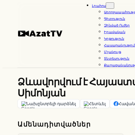
Skip
Լրահոս
Առողջապահությ
to
Գիտություն
content
Զինված Ուժեր
Իրավական
Կրթություն
Հասարակությու
Մշակույթ
Տնտեսություն
Քաղաքականությ
Ձևավորվում է Հայաստա
Սիմոնյան
Նախընտրելի դարձնել
Հետևել
Հավանե
Ամենադիտվածներ