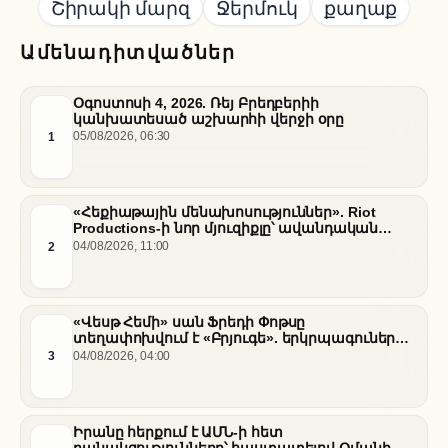
Շիրակի մարզ
Ջերմուկ
քաղաք
Ամենադիտվածներ
Օգոստոսի 4, 2026. Ռեյ Բրեդբերիի
կանխատեսած աշխարհի վերջի օրը
1
05/08/2026, 06:30
«Հեքիաթային մենախոսություններ». Riot
Productions-ի նոր մյուզիքլը՝ ավանդական
պատմությունների նոր վերաիմաստավորում
2
04/08/2026, 11:00
«Վեսթ Հեմի» սան Ֆրեդի Փոթսը
տեղափոխվում է «Բրյուգե». երկրպագուների
դժգոհությունը և ակումբի ռազմավարությունը
3
04/08/2026, 04:00
Իրանը հերքում է ԱՄՆ-ի հետ
բանակցությունները՝ հաստատելով Օմանի