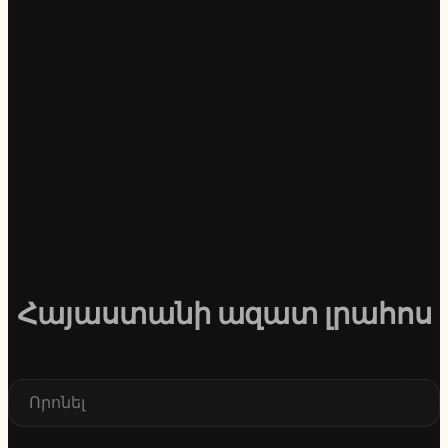
Հայաստանի ազատ լրահոս
S
e
a
r