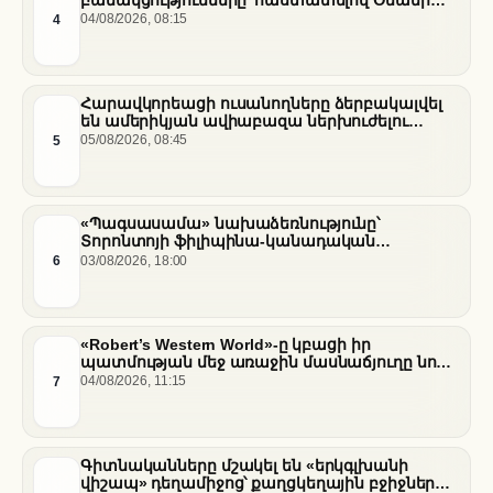
միջնորդությամբ քննարկումները Հորմուզի
4
04/08/2026, 08:15
նեղուցի վերաբերյալ
Հարավկորեացի ուսանողները ձերբակալվել
են ամերիկյան ավիաբազա ներխուժելու
համար
5
05/08/2026, 08:45
«Պագսասամա» նախաձեռնությունը՝
Տորոնտոյի ֆիլիպինա-կանադական
արվեստագետների համար
6
03/08/2026, 18:00
«Robert’s Western World»-ը կբացի իր
պատմության մեջ առաջին մասնաճյուղը նոր
«Nissan Stadium» մարզադաշտում
7
04/08/2026, 11:15
Գիտնականները մշակել են «երկգլխանի
վիշապ» դեղամիջոց՝ քաղցկեղային բջիջները