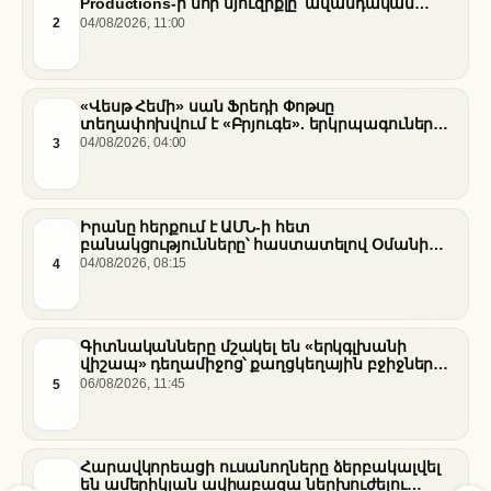
Productions-ի նոր մյուզիքլը՝ ավանդական
պատմությունների նոր վերաիմաստավորում
2
04/08/2026, 11:00
«Վեսթ Հեմի» սան Ֆրեդի Փոթսը
տեղափոխվում է «Բրյուգե». երկրպագուների
դժգոհությունը և ակումբի ռազմավարությունը
3
04/08/2026, 04:00
Իրանը հերքում է ԱՄՆ-ի հետ
բանակցությունները՝ հաստատելով Օմանի
միջնորդությամբ քննարկումները Հորմուզի
4
04/08/2026, 08:15
նեղուցի վերաբերյալ
Գիտնականները մշակել են «երկգլխանի
վիշապ» դեղամիջոց՝ քաղցկեղային բջիջները
սովամահ անելու համար
5
06/08/2026, 11:45
Հարավկորեացի ուսանողները ձերբակալվել
են ամերիկյան ավիաբազա ներխուժելու