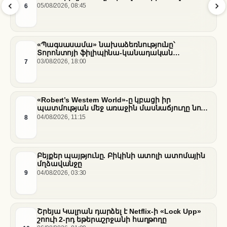
համար
6
05/08/2026, 08:45
«Պագսասամա» նախաձեռնությունը՝
Տորոնտոյի ֆիլիպինա-կանադական
արվեստագետների համար
7
03/08/2026, 18:00
«Robert’s Western World»-ը կբացի իր
պատմության մեջ առաջին մասնաճյուղը նոր
«Nissan Stadium» մարզադաշտում
8
04/08/2026, 11:15
Բեյքեր պայթյունը. Բիկինի ատոլի ատոմային
մղձավանջը
9
04/08/2026, 03:30
Շրեյա Կալրան դարձել է Netflix-ի «Lock Upp»
շոուի 2-րդ եթերաշրջանի հաղթողը