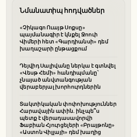
Նմանատիպ հոդվածներ
«Չիկագո Ուայթ Սոքսը»
պայմանագիր է կնքել Ջոուի
Վիմերի հետ «Գարդիանսի» դեմ
խաղաշարի ընթացքում
Դեյվիդ Սալիվանը ներկա է գտնվել
«Վեսթ Հեմի» հանդիպմանը՝
չնայած անվտանգության
վերաբերյալ խորհուրդներին
Տակտիկական փոփոխություններ
Հարավային ափին. ինչպե՞ս
պետք է վերադասավորվի
Ֆաբիան Հյուրցելերի «Բրայթոնը»
«Աստոն Վիլլայի» դեմ խաղից