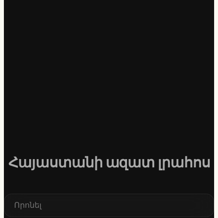
Հայաստանի ազատ լրահոս
S
e
a