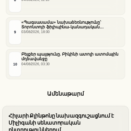
8
«Պագսասամա» նախաձեռնությունը՝
Տորոնտոյի ֆիլիպինա-կանադական
արվեստագետների համար
9
03/08/2026, 18:00
Բեյքեր պայթյունը. Բիկինի ատոլի ատոմային
մղձավանջը
10
04/08/2026, 03:30
Ամենաթարմ
Հիլարի Քլինթոնը նախազգուշացնում է
Միչիգանի սենատորական
ընտրություններում