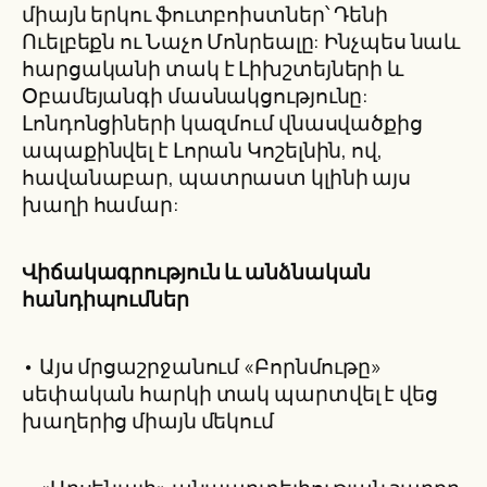
միայն երկու ֆուտբոիստներ՝ Դենի
Ուելբեքն ու Նաչո Մոնրեալը: Ինչպես նաև
հարցականի տակ է Լիխշտեյների և
Օբամեյանգի մասնակցությունը:
Լոնդոնցիների կազմում վնասվածքից
ապաքինվել է Լորան Կոշելնին, ով,
հավանաբար, պատրաստ կլինի այս
խաղի համար:
Վիճակագրություն և անձնական
հանդիպումներ
• Այս մրցաշրջանում «Բորնմութը»
սեփական հարկի տակ պարտվել է վեց
խաղերից միայն մեկում