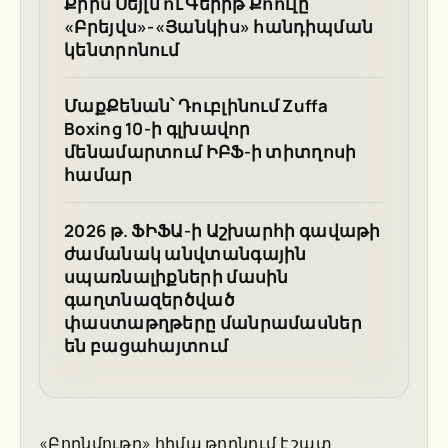
Քրիս Սեյլն ու Գերիթ Քոուլը՝
«Բրեյվս»-«Յանկիս» հանդիպման
կենտրոնում
ՄաքՔենան՝ Դուբլինում Zuffa
Boxing 10-ի գլխավոր
մենամարտում ԻԲՖ-ի տիտղոսի
համար
2026 թ. ՖԻՖԱ-ի Աշխարհի գավաթի
ժամանակ անվտանգային
սպառնալիքների մասին
գաղտնազերծված
փաստաթղթերը մանրամասներ
են բացահայտում
«Բորնմութը» հիմա թողնում է շատ