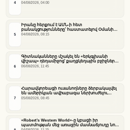
դժգոհությունը և ակումբի ռազմավարությունը
4
04/08/2026, 04:00
Իրանը հերքում է ԱՄՆ-ի հետ
բանակցությունները՝ հաստատելով Օմանի
միջնորդությամբ քննարկումները Հորմուզի
5
04/08/2026, 08:15
նեղուցի վերաբերյալ
Գիտնականները մշակել են «երկգլխանի
վիշապ» դեղամիջոց՝ քաղցկեղային բջիջները
սովամահ անելու համար
6
06/08/2026, 11:45
Հարավկորեացի ուսանողները ձերբակալվել
են ամերիկյան ավիաբազա ներխուժելու
համար
7
05/08/2026, 08:45
«Robert’s Western World»-ը կբացի իր
պատմության մեջ առաջին մասնաճյուղը նոր
«Nissan Stadium» մարզադաշտում
04/08/2026, 11:15