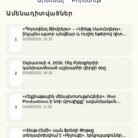
Ամենադիտվածներ
«Պորտլենդ Թիմբերս» – «Սիեթլ Սաունդերս».
ինչպես այսօր անվճար և ուղիղ եթերով դիտել
հանդիպումը
1
02/08/2026, 16:15
Օգոստոսի 4, 2026. Ռեյ Բրեդբերիի
կանխատեսած աշխարհի վերջի օրը
2
05/08/2026, 06:30
«Հեքիաթային մենախոսություններ». Riot
Productions-ի նոր մյուզիքլը՝ ավանդական
պատմությունների նոր վերաիմաստավորում
3
04/08/2026, 11:00
«Վեսթ Հեմի» սան Ֆրեդի Փոթսը
տեղափոխվում է «Բրյուգե». երկրպագուների