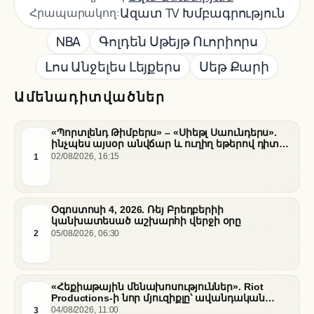
Ազատ TV Խմբագրություն
Հրապարակող:
NBA
Գոլդեն Սթեյթ Ուորիորս
Լոս Անջելես Լեյքերս
Սեթ Քարի
Ամենադիտվածներ
«Պորտլենդ Թիմբերս» – «Սիեթլ Սաունդերս».
ինչպես այսօր անվճար և ուղիղ եթերով դիտել
հանդիպումը
1
02/08/2026, 16:15
Օգոստոսի 4, 2026. Ռեյ Բրեդբերիի
կանխատեսած աշխարհի վերջի օրը
2
05/08/2026, 06:30
«Հեքիաթային մենախոսություններ». Riot
Productions-ի նոր մյուզիքլը՝ ավանդական
պատմությունների նոր վերաիմաստավորում
3
04/08/2026, 11:00