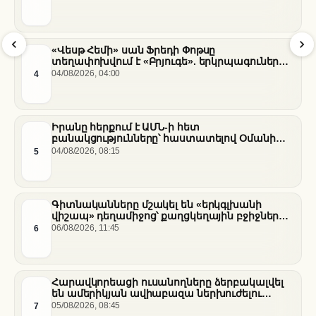
«Վեսթ Հեմի» սան Ֆրեդի Փոթսը
տեղափոխվում է «Բրյուգե». երկրպագուների
դժգոհությունը և ակումբի ռազմավարությունը
4
04/08/2026, 04:00
Իրանը հերքում է ԱՄՆ-ի հետ
բանակցությունները՝ հաստատելով Օմանի
միջնորդությամբ քննարկումները Հորմուզի
5
04/08/2026, 08:15
նեղուցի վերաբերյալ
Գիտնականները մշակել են «երկգլխանի
վիշապ» դեղամիջոց՝ քաղցկեղային բջիջները
սովամահ անելու համար
6
06/08/2026, 11:45
Հարավկորեացի ուսանողները ձերբակալվել
են ամերիկյան ավիաբազա ներխուժելու
համար
7
05/08/2026, 08:45