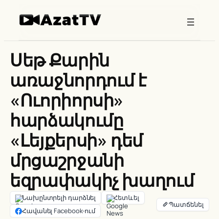
Skip
to
content
Սեթ Քարին
առաջնորդում է
«Ուորիորսի»
հարձակումը
«Լեյքերսի» դեմ
մրցաշրջանի
եզրափակիչ խաղում
Նախընտրելի դարձնել
Հետևել
Հավանել Facebook-ում