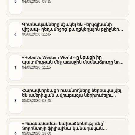
միջնորդությամբ քննարկումները Հորմուզի
5
04/08/2026, 08:15
նեղուցի վերաբերյալ
Գիտնականները մշակել են «երկգլխանի
վիշապ» դեղամիջոց՝ քաղցկեղային բջիջները
սովամահ անելու համար
6
06/08/2026, 11:45
«Robert’s Western World»-ը կբացի իր
պատմության մեջ առաջին մասնաճյուղը նոր
«Nissan Stadium» մարզադաշտում
7
04/08/2026, 11:15
Հարավկորեացի ուսանողները ձերբակալվել
են ամերիկյան ավիաբազա ներխուժելու
համար
8
05/08/2026, 08:45
«Պագսասամա» նախաձեռնությունը՝
Տորոնտոյի ֆիլիպինա-կանադական
արվեստագետների համար
9
03/08/2026, 18:00