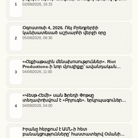
հանդիպումը
1
02/08/2026, 16:15
Օգոստոսի 4, 2026. Ռեյ Բրեդբերիի
կանխատեսած աշխարհի վերջի օրը
2
05/08/2026, 06:30
«Հեքիաթային մենախոսություններ». Riot
Productions-ի նոր մյուզիքլը՝ ավանդական
պատմությունների նոր վերաիմաստավորում
3
04/08/2026, 11:00
«Վեսթ Հեմի» սան Ֆրեդի Փոթսը
տեղափոխվում է «Բրյուգե». երկրպագուների
դժգոհությունը և ակումբի ռազմավարությունը
4
04/08/2026, 04:00
Իրանը հերքում է ԱՄՆ-ի հետ
բանակցությունները՝ հաստատելով Օմանի