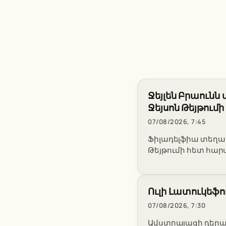
Ջեյլեն Բրաունն
Ջեյսոն Թեյթում
07/08/2026, 7:45
Ֆիլադելֆիա տեղափո
Թեյթումի հետ հարա
Ուլի Լատուկեֆո
07/08/2026, 7:30
Ավստրալացի դերաս