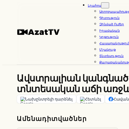
Skip
Լրահոս
Առողջապահությ
to
Գիտություն
content
Զինված Ուժեր
Իրավական
Կրթություն
Հասարակությու
Մշակույթ
Տնտեսություն
Քաղաքականությ
Ավստրալիան կանգնած է
տնտեսական աճի առջ
Նախընտրելի դարձնել
Հետևել
Հավանե
Ամենադիտվածներ