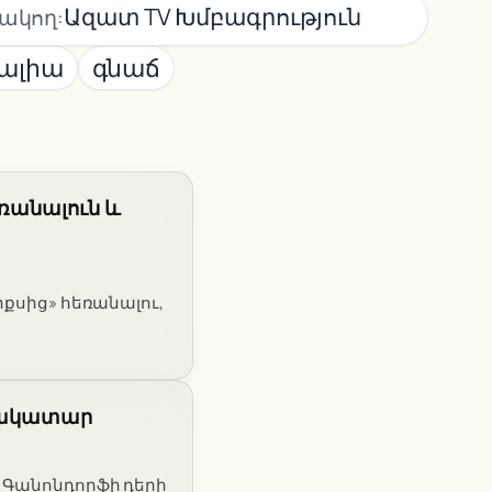
Ազատ TV Խմբագրություն
ակող:
ալիա
գնաճ
եռանալուն և
իքսից» հեռանալու,
երակատար
է Գանոնդորֆի դերի