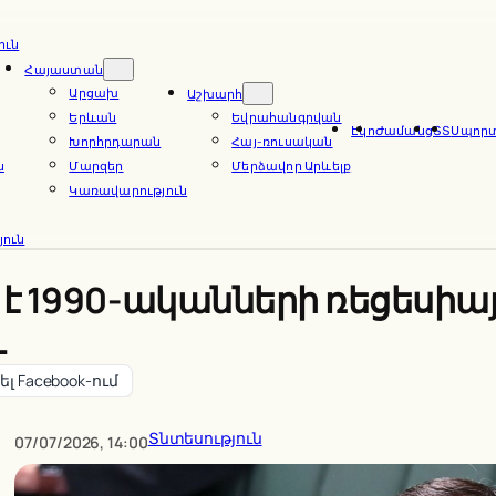
ուն
Հայաստան
Արցախ
Աշխարհ
Երևան
Եվրահանգրվան
Էկո
Ժամանց
ՏՏ
Սպոր
Խորհրդարան
Հայ-ռուսական
ն
Մարզեր
Մերձավոր Արևելք
Կառավարություն
ուն
 1990-ականների ռեցեսիայի
և
լ Facebook-ում
Տնտեսություն
07/07/2026, 14:00