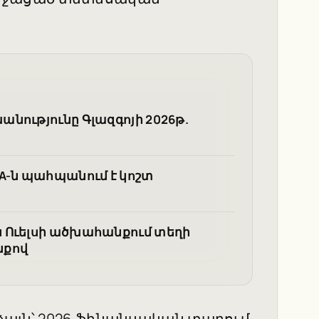
նությունը Գլազգոյի 2026թ.
A-ն պահպանում է կոշտ
 Ուելսի ածխահանքում տեղի
նքով
ձայն՝ 2026 ֆինանսական տարում