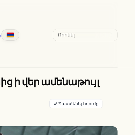
Search
տ
ց ի վեր ամենաթույլ
Պատճենել հղումը