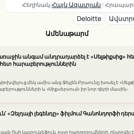
|
Հայկ Ազատյան
Հեղինակ:
Հրապար
Deloitte
Ավստր
Ամենաթարմ
 առաջին անգամ անդրադարձել է «Սելթիքսից» հ
ի հետ հարաբերություններին
խվելուց մեկ ամիս անց Ջեյլեն Բրաունը խոսել է «Սելթ
բերությունների և «Սիքսերսում» իր նոր դերի մասին։
ւն՝ «Զելդայի լեգենդը» ֆիլմում Գանոնդորֆի դ
ան Ուլի Լատուկեֆուն, ըստ հաղորդումների, ընտրվել 